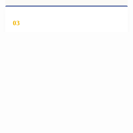
03
足元からしっかり支え、日々の歩行を快適
に
足元からの足裏のバランスを優しくサポート
することで、歩行時の着地衝撃をしっかりと
和らげます。スポーツのパフォーマンス向上
はもちろん、長時間の立ち仕事の疲れも見違
えるほど変わります。